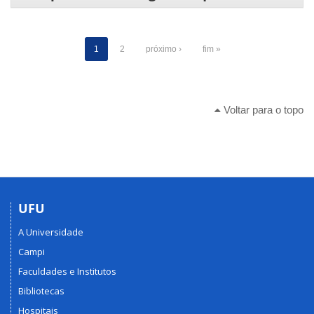
1
2
próximo ›
fim »
Voltar para o topo
UFU
A Universidade
Campi
Faculdades e Institutos
Bibliotecas
Hospitais