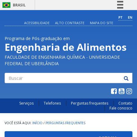
BRASIL
Simplifique!
PT
EN
ACESSIBILIDADE
ALTO CONTRASTE
MAPA DO SITE
Comunica BR
Participe
Programa de Pós-graduação em
Acesso à informação
Engenharia de Alimentos
Legislação
FACULDADE DE ENGENHARIA QUÍMICA - UNIVERSIDADE
Canais
FEDERAL DE UBERLÂNDIA
Buscar
Serviços
Telefones
Perguntas frequentes
Contato
Fale conosco
INÍCIO
/
PERGUNTAS FREQUENTES