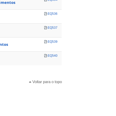
limentos
EQ536
EQ537
EQ539
ntos
EQ540
Voltar para o topo