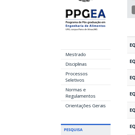
E
Mestrado
E
Disciplinas
Processos
E
Seletivos
Normas e
E
Regulamentos
Orientações Gerais
E
E
PESQUISA