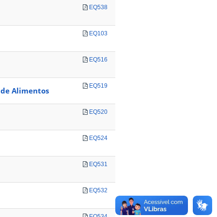
EQ538
EQ103
EQ516
EQ519
 de Alimentos
EQ520
EQ524
EQ531
EQ532
EQ534