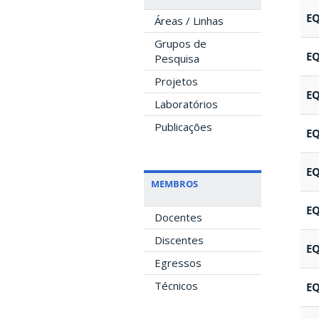
E
Áreas / Linhas
Grupos de
E
Pesquisa
Projetos
E
Laboratórios
Publicações
E
E
MEMBROS
E
Docentes
Discentes
E
Egressos
Técnicos
E