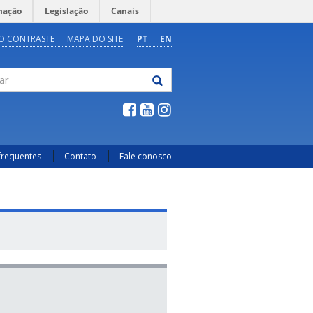
mação
Legislação
Canais
O CONTRASTE
MAPA DO SITE
PT
EN
frequentes
Contato
Fale conosco