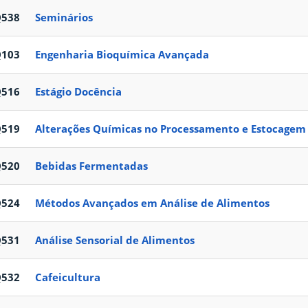
Q538
Seminários
Q103
Engenharia Bioquímica Avançada
Q516
Estágio Docência
Q519
Alterações Químicas no Processamento e Estocagem
Q520
Bebidas Fermentadas
Q524
Métodos Avançados em Análise de Alimentos
Q531
Análise Sensorial de Alimentos
Q532
Cafeicultura