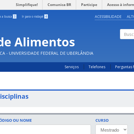
Simplifique!
Comunica BR
Participe
Acesso à infor
ACESSIBILIDADE
ALT
ra a busca
3
Ir para o rodapé
4
de Alimentos
Buscar
CA - UNIVERSIDADE FEDERAL DE UBERLÂNDIA
Serviços
Telefones
Perguntas 
isciplinas
ÓDIGO OU NOME
CURSO