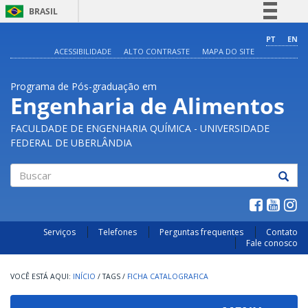
BRASIL
Simplifique!
PT
EN
ACESSIBILIDADE
ALTO CONTRASTE
MAPA DO SITE
Comunica BR
Participe
Programa de Pós-graduação em
Acesso à informação
Engenharia de Alimentos
Legislação
FACULDADE DE ENGENHARIA QUÍMICA - UNIVERSIDADE
Canais
FEDERAL DE UBERLÂNDIA
Buscar
Serviços
Telefones
Perguntas frequentes
Contato
Fale conosco
INÍCIO
/
TAGS
/
FICHA CATALOGRAFICA