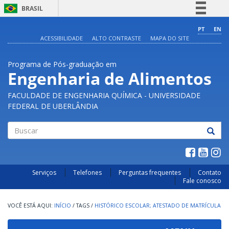
BRASIL
Simplifique!
PT
EN
ACESSIBILIDADE
ALTO CONTRASTE
MAPA DO SITE
Comunica BR
Participe
Programa de Pós-graduação em
Acesso à informação
Engenharia de Alimentos
Legislação
FACULDADE DE ENGENHARIA QUÍMICA - UNIVERSIDADE
Canais
FEDERAL DE UBERLÂNDIA
Buscar
Serviços
Telefones
Perguntas frequentes
Contato
Fale conosco
INÍCIO
/
TAGS
/
HISTÓRICO ESCOLAR; ATESTADO DE MATRÍCULA