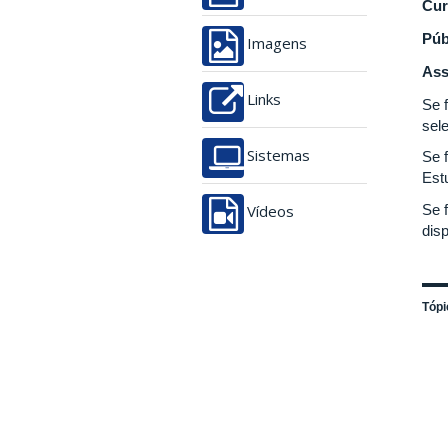
Cur
Púb
Imagens
Ass
Links
Se 
sele
Se 
Sistemas
Est
Se 
Vídeos
dis
Tópi