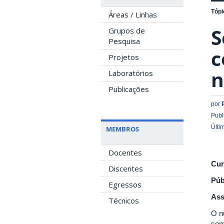
Tópi
Áreas / Linhas
S
Grupos de
Pesquisa
c
Projetos
n
Laboratórios
Publicações
por
Publ
Últi
MEMBROS
Docentes
Cur
Discentes
Púb
Egressos
Ass
Técnicos
O n
sem