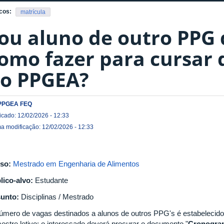
cos:
matrícula
ou aluno de outro PPG 
omo fazer para cursar d
o PPGEA?
PPGEA FEQ
icado: 12/02/2026 - 12:33
ma modificação: 12/02/2026 - 12:33
so:
Mestrado em Engenharia de Alimentos
lico-alvo:
Estudante
unto:
Disciplinas / Mestrado
úmero de vagas destinados a alunos de outros PPG's é estabelecido 
estre letivo; o interessado deverá procurar o documento "
Cronogram