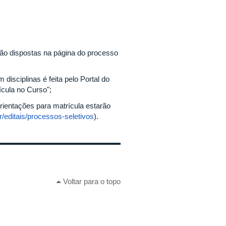
rão dispostas na página do processo
disciplinas é feita pelo Portal do
ícula no Curso";
orientações para matrícula estarão
br/editais/processos-seletivos
).
Voltar para o topo