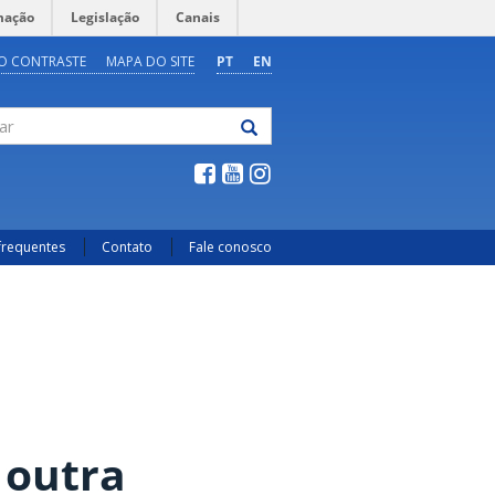
mação
Legislação
Canais
O CONTRASTE
MAPA DO SITE
PT
EN
frequentes
Contato
Fale conosco
 outra