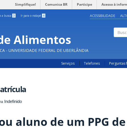
Simplifique!
Comunica BR
Participe
Acesso à infor
ACESSIBILIDADE
ALT
ra a busca
3
Ir para o rodapé
4
de Alimentos
Buscar
CA - UNIVERSIDADE FEDERAL DE UBERLÂNDIA
Serviços
Telefones
Perguntas 
atrícula
Indefinido
ma
ou aluno de um PPG de