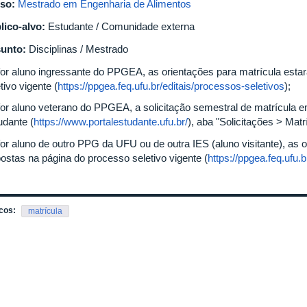
so:
Mestrado em Engenharia de Alimentos
lico-alvo:
Estudante / Comunidade externa
unto:
Disciplinas / Mestrado
for aluno ingressante do PPGEA, as orientações para matrícula esta
tivo vigente (
https://ppgea.feq.ufu.br/editais/processos-seletivos
);
for aluno veterano do PPGEA, a solicitação semestral de matrícula em 
udante (
https://www.portalestudante.ufu.br/
), aba "Solicitações > Matr
for aluno de outro PPG da UFU ou de outra IES (aluno visitante), as 
postas na página do processo seletivo vigente (
https://ppgea.feq.ufu.
cos:
matrícula