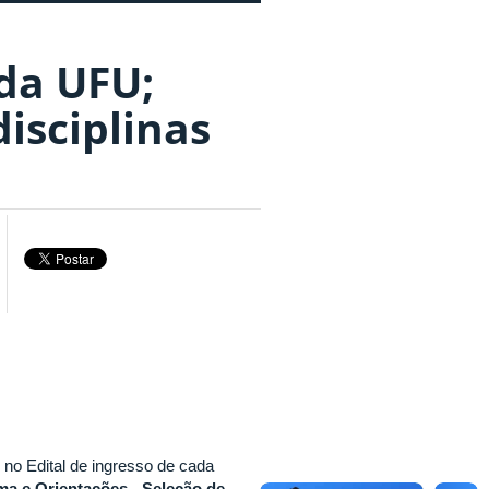
da UFU;
isciplinas
no Edital de ingresso de cada
a e Orientações - Seleção de