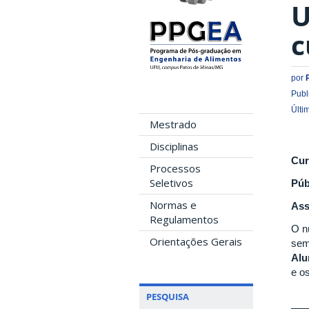
U
c
por
Publ
Últi
Mestrado
Disciplinas
Cur
Processos
Seletivos
Púb
Normas e
Ass
Regulamentos
O n
Orientações Gerais
sem
Alu
e o
PESQUISA