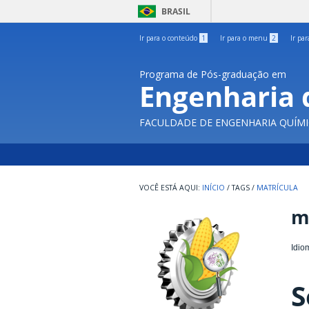
BRASIL
Ir para o conteúdo
1
Ir para o menu
2
Ir pa
Programa de Pós-graduação em
Engenharia 
FACULDADE DE ENGENHARIA QUÍMI
INÍCIO
/
TAGS
/
MATRÍCULA
m
Idio
S