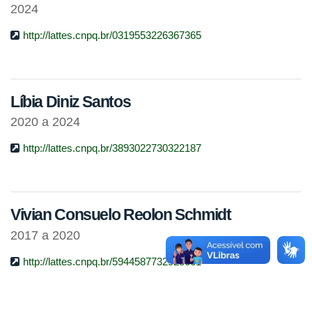
2024
http://lattes.cnpq.br/0319553226367365
Líbia Diniz Santos
2020 a 2024
http://lattes.cnpq.br/3893022730322187
Vivian Consuelo Reolon Schmidt
2017 a 2020
http://lattes.cnpq.br/5944587732928661