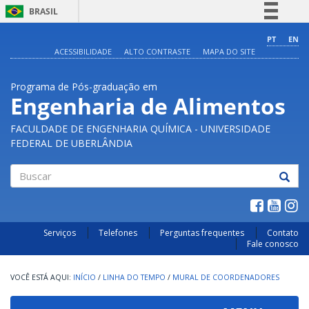
BRASIL
Simplifique!
PT
EN
ACESSIBILIDADE
ALTO CONTRASTE
MAPA DO SITE
Comunica BR
Participe
Programa de Pós-graduação em
Acesso à informação
Engenharia de Alimentos
Legislação
FACULDADE DE ENGENHARIA QUÍMICA - UNIVERSIDADE
Canais
FEDERAL DE UBERLÂNDIA
Buscar
Serviços
Telefones
Perguntas frequentes
Contato
Fale conosco
INÍCIO
/
LINHA DO TEMPO
/
MURAL DE COORDENADORES