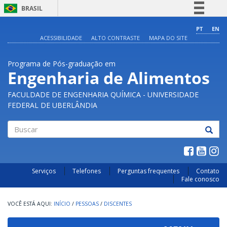
BRASIL
Simplifique!
PT
EN
ACESSIBILIDADE
ALTO CONTRASTE
MAPA DO SITE
Comunica BR
Participe
Programa de Pós-graduação em
Acesso à informação
Engenharia de Alimentos
Legislação
FACULDADE DE ENGENHARIA QUÍMICA - UNIVERSIDADE
Canais
FEDERAL DE UBERLÂNDIA
Buscar
Serviços
Telefones
Perguntas frequentes
Contato
Fale conosco
INÍCIO
/
PESSOAS
/
DISCENTES