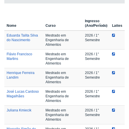
Ingresso
Nome
Curso
(Ano/Período)
Lattes
Eduarda Talita Silva
Mestrado em
2026
/ 1°
do Nascimento
Engenharia de
Semestre
Alimentos
Flávio Francisco
Mestrado em
2026
/ 1°
Martins
Engenharia de
Semestre
Alimentos
Henrique Ferreira
Mestrado em
2026
/ 1°
Landim
Engenharia de
Semestre
Alimentos
José Lucas Cardoso
Mestrado em
2026
/ 1°
Magalhães
Engenharia de
Semestre
Alimentos
Juliana Kmiecik
Mestrado em
2026
/ 1°
Engenharia de
Semestre
Alimentos
Marcello Simão de
Mestrado em
2026
/ 1°