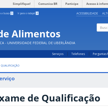
Simplifique!
Comunica BR
Participe
Acesso à infor
ACESSIBILIDADE
ALT
ra a busca
3
Ir para o rodapé
4
de Alimentos
Buscar
CA - UNIVERSIDADE FEDERAL DE UBERLÂNDIA
Serviços
Telefones
Perguntas 
 QUALIFICAÇÃO
erviço
xame de Qualificação