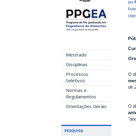
por
Publ
Últi
Púb
Cur
Mestrado
Ori
Disciplinas
Processos
O d
Seletivos
me
de 
Normas e
Regulamentos
Orientações Gerais
O d
ant
"do
PESQUISA