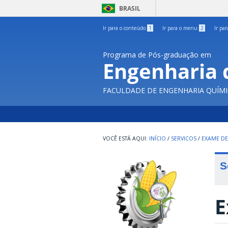
BRASIL
Ir para o conteúdo
1
Ir para o menu
2
Ir pa
Programa de Pós-graduação em
Engenharia 
FACULDADE DE ENGENHARIA QUÍMI
INÍCIO
/
SERVICOS
/
EXAME DE
S
E