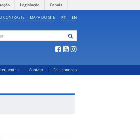
mação
Legislação
Canais
O CONTRASTE
MAPA DO SITE
PT
EN
frequentes
Contato
Fale conosco