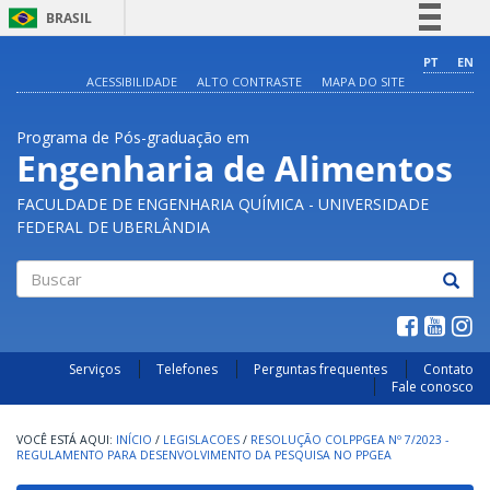
BRASIL
Simplifique!
PT
EN
ACESSIBILIDADE
ALTO CONTRASTE
MAPA DO SITE
Comunica BR
Participe
Programa de Pós-graduação em
Acesso à informação
Engenharia de Alimentos
Legislação
FACULDADE DE ENGENHARIA QUÍMICA - UNIVERSIDADE
Canais
FEDERAL DE UBERLÂNDIA
Buscar
Serviços
Telefones
Perguntas frequentes
Contato
Fale conosco
INÍCIO
/
LEGISLACOES
/
RESOLUÇÃO COLPPGEA Nº 7/2023 -
REGULAMENTO PARA DESENVOLVIMENTO DA PESQUISA NO PPGEA