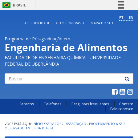
BRASIL
Simplifique!
PT
EN
ACESSIBILIDADE
ALTO CONTRASTE
MAPA DO SITE
Comunica BR
Participe
Programa de Pós-graduação em
Acesso à informação
Engenharia de Alimentos
Legislação
FACULDADE DE ENGENHARIA QUÍMICA - UNIVERSIDADE
Canais
FEDERAL DE UBERLÂNDIA
Buscar
Serviços
Telefones
Perguntas frequentes
Contato
Fale conosco
INÍCIO
/
SERVICOS
/
DISSERTAÇÃO - PROCEDIMENTO A SER
OBSERVADO ANTES DA DEFESA