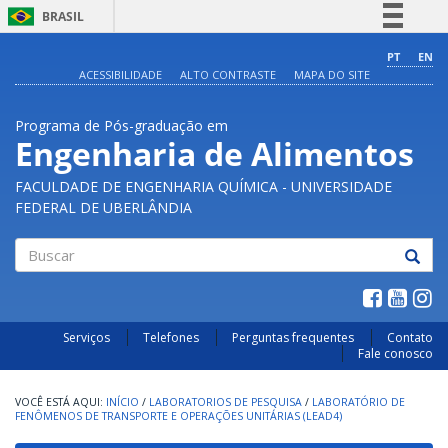
BRASIL
Simplifique!
PT
EN
ACESSIBILIDADE
ALTO CONTRASTE
MAPA DO SITE
Comunica BR
Participe
Programa de Pós-graduação em
Acesso à informação
Engenharia de Alimentos
Legislação
FACULDADE DE ENGENHARIA QUÍMICA - UNIVERSIDADE
Canais
FEDERAL DE UBERLÂNDIA
Buscar
Serviços
Telefones
Perguntas frequentes
Contato
Fale conosco
INÍCIO
/
LABORATORIOS DE PESQUISA
/
LABORATÓRIO DE
FENÔMENOS DE TRANSPORTE E OPERAÇÕES UNITÁRIAS (LEAD4)