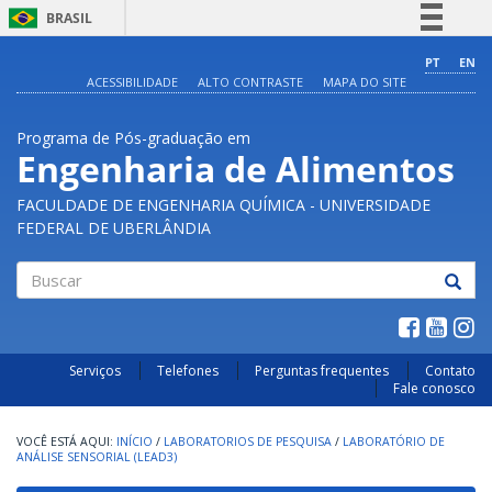
BRASIL
Simplifique!
PT
EN
ACESSIBILIDADE
ALTO CONTRASTE
MAPA DO SITE
Comunica BR
Participe
Programa de Pós-graduação em
Acesso à informação
Engenharia de Alimentos
Legislação
FACULDADE DE ENGENHARIA QUÍMICA - UNIVERSIDADE
Canais
FEDERAL DE UBERLÂNDIA
Buscar
Serviços
Telefones
Perguntas frequentes
Contato
Fale conosco
INÍCIO
/
LABORATORIOS DE PESQUISA
/
LABORATÓRIO DE
ANÁLISE SENSORIAL (LEAD3)