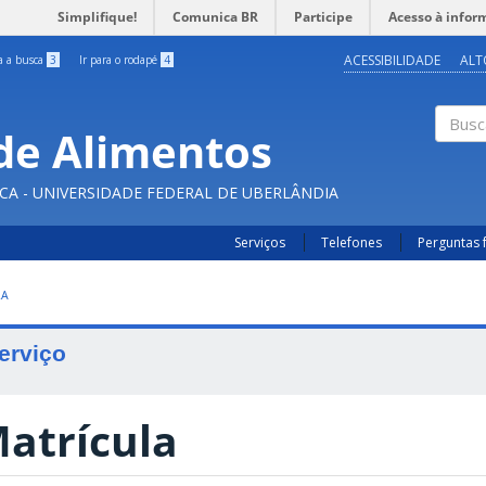
Simplifique!
Comunica BR
Participe
Acesso à infor
ACESSIBILIDADE
ALT
ra a busca
3
Ir para o rodapé
4
de Alimentos
Buscar
CA - UNIVERSIDADE FEDERAL DE UBERLÂNDIA
Serviços
Telefones
Perguntas 
LA
erviço
atrícula