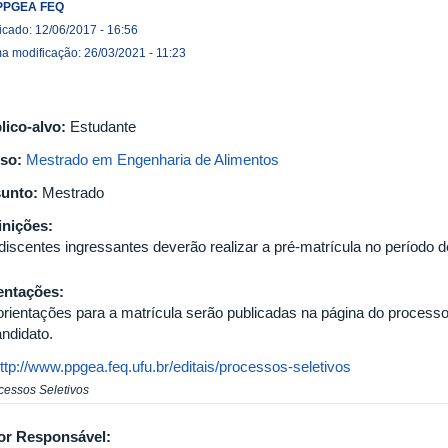
PPGEA FEQ
icado: 12/06/2017 - 16:56
ma modificação: 26/03/2021 - 11:23
lico-alvo:
Estudante
so:
Mestrado em Engenharia de Alimentos
unto:
Mestrado
inições:
discentes ingressantes deverão realizar a pré-matrícula no período de
entações:
orientações para a matrícula serão publicadas na página do processo
andidato.
ttp://www.ppgea.feq.ufu.br/editais/processos-seletivos
cessos Seletivos
or Responsável: