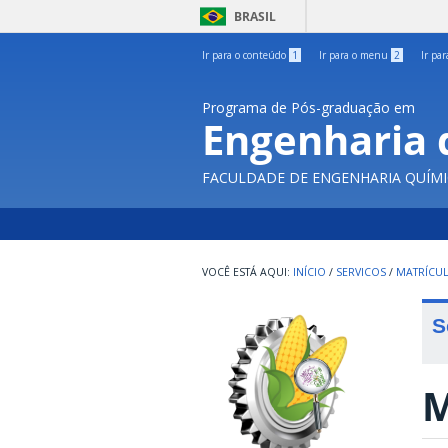
BRASIL
Ir para o conteúdo
1
Ir para o menu
2
Ir pa
Programa de Pós-graduação em
Engenharia 
FACULDADE DE ENGENHARIA QUÍMI
INÍCIO
/
SERVICOS
/
MATRÍCU
S
M