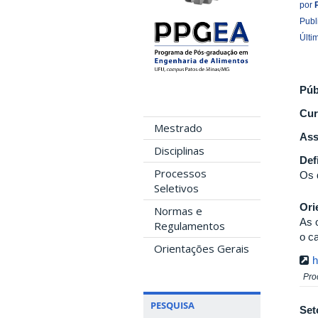
por
Publ
Últi
Púb
Cur
Mestrado
Ass
Disciplinas
Def
Processos
Os 
Seletivos
Ori
Normas e
As 
Regulamentos
o c
Orientações Gerais
h
Pro
PESQUISA
Set