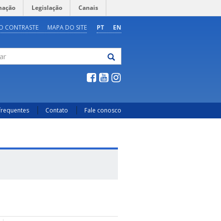
mação
Legislação
Canais
O CONTRASTE
MAPA DO SITE
PT
EN
frequentes
Contato
Fale conosco