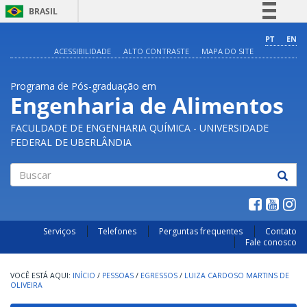
BRASIL
Simplifique!
PT
EN
ACESSIBILIDADE
ALTO CONTRASTE
MAPA DO SITE
Comunica BR
Participe
Programa de Pós-graduação em
Acesso à informação
Engenharia de Alimentos
Legislação
FACULDADE DE ENGENHARIA QUÍMICA - UNIVERSIDADE
Canais
FEDERAL DE UBERLÂNDIA
Buscar
Serviços
Telefones
Perguntas frequentes
Contato
Fale conosco
INÍCIO
/
PESSOAS
/
EGRESSOS
/
LUIZA CARDOSO MARTINS DE
OLIVEIRA