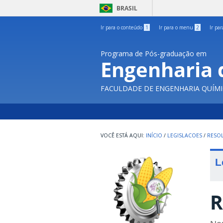
BRASIL
Ir para o conteúdo
1
Ir para o menu
2
Ir pa
Programa de Pós-graduação em
Engenharia 
FACULDADE DE ENGENHARIA QUÍMI
INÍCIO
/
LEGISLACOES
/
RESOL
L
R