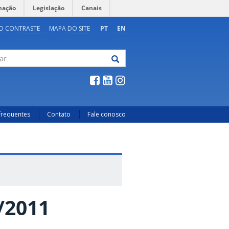
mação
Legislação
Canais
O CONTRASTE
MAPA DO SITE
PT
EN
frequentes
Contato
Fale conosco
/2011