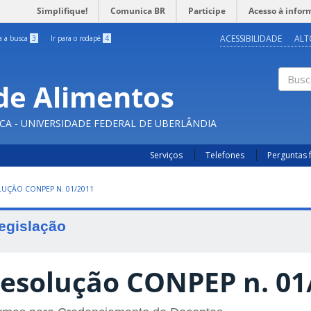
Simplifique!
Comunica BR
Participe
Acesso à infor
ACESSIBILIDADE
ALT
ra a busca
3
Ir para o rodapé
4
de Alimentos
Buscar
CA - UNIVERSIDADE FEDERAL DE UBERLÂNDIA
Serviços
Telefones
Perguntas 
UÇÃO CONPEP N. 01/2011
egislação
esolução CONPEP n. 01