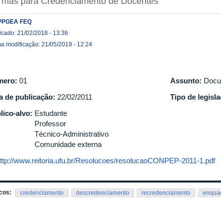
rmas para Credenciamento de Docentes
PPGEA FEQ
icado: 21/02/2018 - 13:36
ma modificação: 21/05/2019 - 12:24
mero:
01
Assunto:
Docu
a de publicação:
22/02/2011
Tipo de legisl
lico-alvo:
Estudante
Professor
Técnico-Administrativo
Comunidade externa
ttp://www.reitoria.ufu.br/Resolucoes/resolucaoCONPEP-2011-1.pdf
cos:
credenciamento
descredenciamento
recredenciamento
enqua