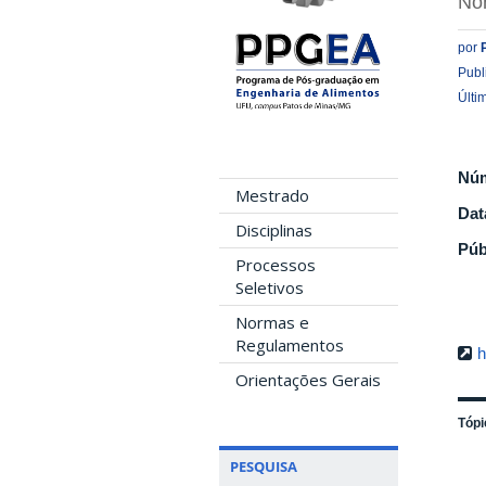
No
por
Publ
Últi
Nú
Mestrado
Dat
Disciplinas
Púb
Processos
Seletivos
Normas e
Regulamentos
h
Orientações Gerais
Tópi
PESQUISA