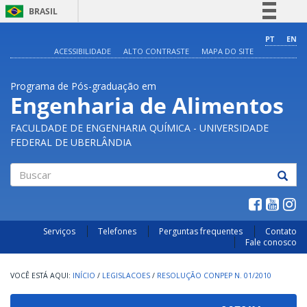
BRASIL
Simplifique!
PT
EN
ACESSIBILIDADE
ALTO CONTRASTE
MAPA DO SITE
Comunica BR
Participe
Programa de Pós-graduação em
Acesso à informação
Engenharia de Alimentos
Legislação
FACULDADE DE ENGENHARIA QUÍMICA - UNIVERSIDADE
Canais
FEDERAL DE UBERLÂNDIA
Buscar
Serviços
Telefones
Perguntas frequentes
Contato
Fale conosco
INÍCIO
/
LEGISLACOES
/
RESOLUÇÃO CONPEP N. 01/2010