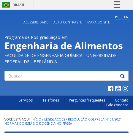
BRASIL
Simplifique!
PT
EN
ACESSIBILIDADE
ALTO CONTRASTE
MAPA DO SITE
Comunica BR
Participe
Programa de Pós-graduação em
Acesso à informação
Engenharia de Alimentos
Legislação
FACULDADE DE ENGENHARIA QUÍMICA - UNIVERSIDADE
Canais
FEDERAL DE UBERLÂNDIA
Buscar
Serviços
Telefones
Perguntas frequentes
Contato
Fale conosco
INÍCIO
/
LEGISLACOES
/
RESOLUÇÃO COLPPGEA Nº 01/2021 -
NORMAS DO ESTÁGIO DOCÊNCIA NO PPGEA