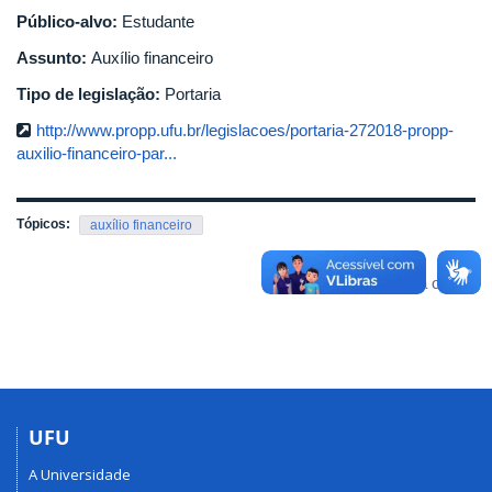
Público-alvo:
Estudante
Assunto:
Auxílio financeiro
Tipo de legislação:
Portaria
http://www.propp.ufu.br/legislacoes/portaria-272018-propp-
auxilio-financeiro-par...
Tópicos:
auxílio financeiro
Voltar para o topo
UFU
A Universidade