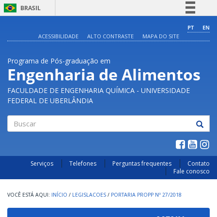
BRASIL
Simplifique!
PT
EN
ACESSIBILIDADE
ALTO CONTRASTE
MAPA DO SITE
Comunica BR
Participe
Programa de Pós-graduação em
Acesso à informação
Engenharia de Alimentos
Legislação
FACULDADE DE ENGENHARIA QUÍMICA - UNIVERSIDADE
Canais
FEDERAL DE UBERLÂNDIA
Buscar
Serviços
Telefones
Perguntas frequentes
Contato
Fale conosco
INÍCIO
/
LEGISLACOES
/
PORTARIA PROPP Nº 27/2018