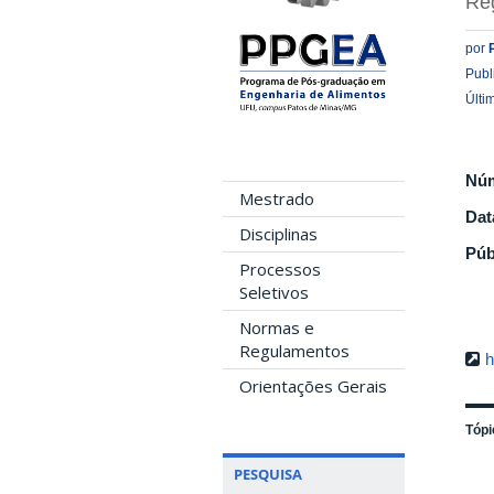
Re
por
Publ
Últi
Nú
Mestrado
Dat
Disciplinas
Púb
Processos
Seletivos
Normas e
Regulamentos
h
Orientações Gerais
Tópi
PESQUISA