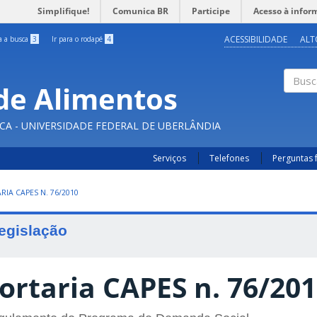
Simplifique!
Comunica BR
Participe
Acesso à infor
ACESSIBILIDADE
ALT
ra a busca
3
Ir para o rodapé
4
de Alimentos
Buscar
CA - UNIVERSIDADE FEDERAL DE UBERLÂNDIA
Serviços
Telefones
Perguntas 
RIA CAPES N. 76/2010
egislação
ortaria CAPES n. 76/20