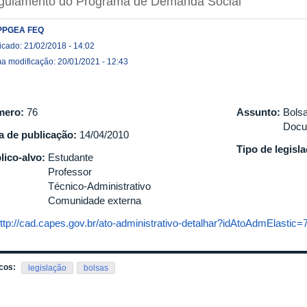
gulamento do Programa de Demanda Social
PPGEA FEQ
icado: 21/02/2018 - 14:02
ma modificação: 20/01/2021 - 12:43
mero:
76
Assunto:
Bols
Docu
a de publicação:
14/04/2010
Tipo de legisl
lico-alvo:
Estudante
Professor
Técnico-Administrativo
Comunidade externa
ttp://cad.capes.gov.br/ato-administrativo-detalhar?idAtoAdmElastic
cos:
legislação
bolsas