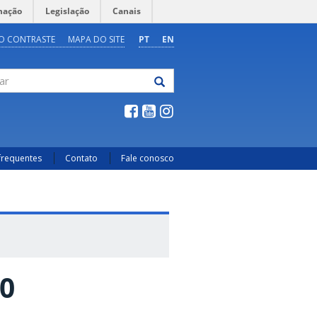
mação
Legislação
Canais
O CONTRASTE
MAPA DO SITE
PT
EN
frequentes
Contato
Fale conosco
10