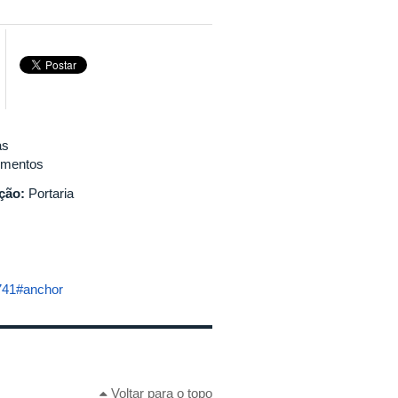
as
mentos
ação:
Portaria
=741#anchor
Voltar para o topo