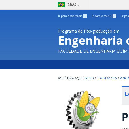
BRASIL
Ir para o conteúdo
1
Ir para o menu
2
Ir pa
Programa de Pós-graduação em
Engenharia 
FACULDADE DE ENGENHARIA QUÍMI
INÍCIO
/
LEGISLACOES
/
PORTA
L
P