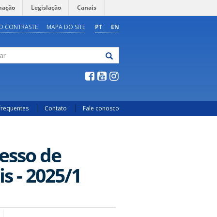
mação
Legislação
Canais
O CONTRASTE
MAPA DO SITE
PT
EN
frequentes
Contato
Fale conosco
resso de
s - 2025/1