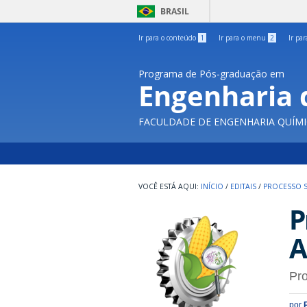
BRASIL
Ir para o conteúdo
1
Ir para o menu
2
Ir pa
Programa de Pós-graduação em
Engenharia 
FACULDADE DE ENGENHARIA QUÍMI
INÍCIO
/
EDITAIS
/
PROCESSO S
P
A
Pr
por