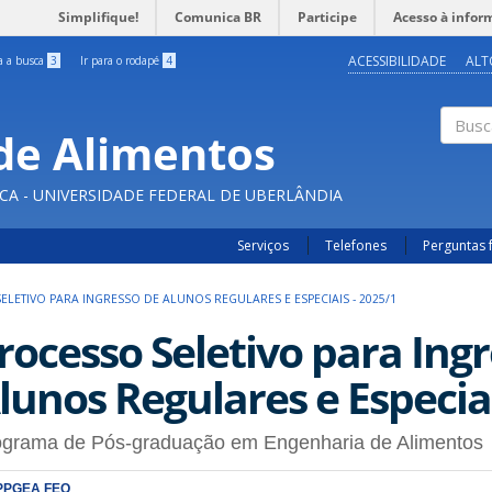
Simplifique!
Comunica BR
Participe
Acesso à infor
ACESSIBILIDADE
ALT
ra a busca
3
Ir para o rodapé
4
de Alimentos
Buscar
CA - UNIVERSIDADE FEDERAL DE UBERLÂNDIA
Serviços
Telefones
Perguntas 
ELETIVO PARA INGRESSO DE ALUNOS REGULARES E ESPECIAIS - 2025/1
rocesso Seletivo para Ing
lunos Regulares e Especiai
ograma de Pós-graduação em Engenharia de Alimentos
PPGEA FEQ