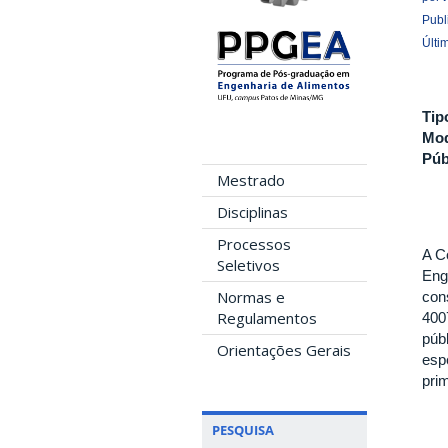
Publ
Últi
Tip
Mod
Púb
Mestrado
Disciplinas
Processos
A C
Seletivos
Eng
Normas e
con
Regulamentos
400
púb
Orientações Gerais
esp
pri
PESQUISA