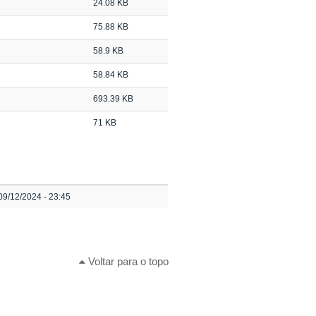
24.08 KB
75.88 KB
58.9 KB
58.84 KB
693.39 KB
71 KB
09/12/2024 - 23:45
Voltar para o topo