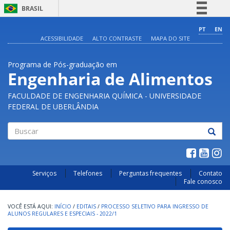
BRASIL
Simplifique!
PT
EN
ACESSIBILIDADE
ALTO CONTRASTE
MAPA DO SITE
Comunica BR
Participe
Programa de Pós-graduação em
Acesso à informação
Engenharia de Alimentos
Legislação
FACULDADE DE ENGENHARIA QUÍMICA - UNIVERSIDADE
Canais
FEDERAL DE UBERLÂNDIA
Buscar
Serviços
Telefones
Perguntas frequentes
Contato
Fale conosco
INÍCIO
/
EDITAIS
/
PROCESSO SELETIVO PARA INGRESSO DE
ALUNOS REGULARES E ESPECIAIS - 2022/1