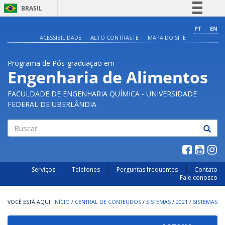
BRASIL
Simplifique!
PT
EN
ACESSIBILIDADE
ALTO CONTRASTE
MAPA DO SITE
Comunica BR
Participe
Programa de Pós-graduação em
Acesso à informação
Engenharia de Alimentos
Legislação
FACULDADE DE ENGENHARIA QUÍMICA - UNIVERSIDADE
Canais
FEDERAL DE UBERLÂNDIA
Buscar
Serviços
Telefones
Perguntas frequentes
Contato
Fale conosco
INÍCIO
/
CENTRAL DE CONTEUDOS
/
SISTEMAS
/
2021
/
SISTEMAS