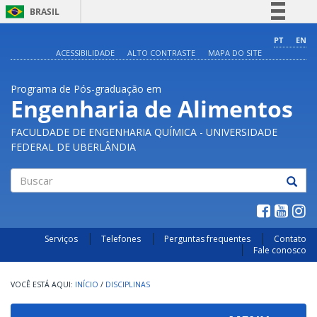
BRASIL
Simplifique!
PT
EN
ACESSIBILIDADE
ALTO CONTRASTE
MAPA DO SITE
Comunica BR
Participe
Programa de Pós-graduação em
Acesso à informação
Engenharia de Alimentos
Legislação
FACULDADE DE ENGENHARIA QUÍMICA - UNIVERSIDADE
Canais
FEDERAL DE UBERLÂNDIA
Buscar
Serviços
Telefones
Perguntas frequentes
Contato
Fale conosco
INÍCIO
/
DISCIPLINAS