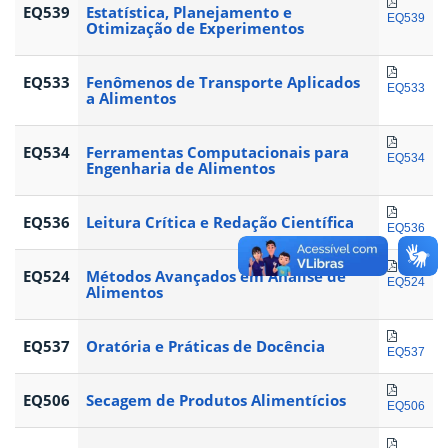
EQ539
Estatística, Planejamento e
EQ539
Otimização de Experimentos
EQ533
Fenômenos de Transporte Aplicados
EQ533
a Alimentos
EQ534
Ferramentas Computacionais para
EQ534
Engenharia de Alimentos
EQ536
Leitura Crítica e Redação Científica
EQ536
EQ524
Métodos Avançados em Análise de
EQ524
Alimentos
EQ537
Oratória e Práticas de Docência
EQ537
EQ506
Secagem de Produtos Alimentícios
EQ506