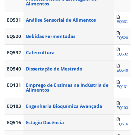
Alimentos
EQ531
Análise Sensorial de Alimentos
EQ531
EQ520
Bebidas Fermentadas
EQ520
EQ532
Cafeicultura
EQ532
EQ540
Dissertação de Mestrado
EQ540
EQ131
Emprego de Enzimas na Indústria de
EQ131
Alimentos
EQ103
Engenharia Bioquímica Avançada
EQ103
EQ516
Estágio Docência
EQ516