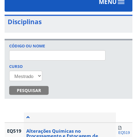
MENU
Toggle
navigat
Disciplinas
CÓDIGO OU NOME
CURSO
PESQUISAR
EQ519
Alterações Químicas no
EQ519
Processamento e Estocagem de